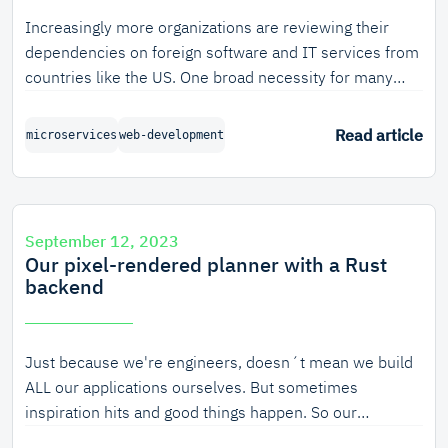
Increasingly more organizations are reviewing their
dependencies on foreign software and IT services from
countries like the US. One broad necessity for many
organizations is sending automated emails, possibly
with high volume, be it for password resets, order
Read article
microservices
web-development
confirmations, or routine notifications. Remails, a new
European Mail Transfer Agent, can help you send these
emails reliably without the need to rely on big tech. In
this blog post, we tell the story of how we built Remails
September 12, 2023
from a single binary proof-of-concept to a highly
Our pixel-rendered planner with a Rust
available, scalable cloud application.
backend
Just because we're engineers, doesn´t mean we build
ALL our applications ourselves. But sometimes
inspiration hits and good things happen. So our
company planner is now canvas-rendered, has a Rust