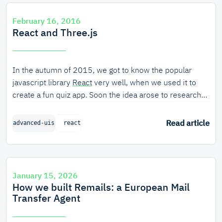
February 16, 2016
React and Three.js
In the autumn of 2015, we got to know the popular
javascript library
React
very well, when we used it to
create a fun quiz app. Soon the idea arose to research
the usage of React in combination with Three.js, the
leading javascript library for 3D. We've been using
Read article
advanced-uis
react
Three.js for some years now in our projects and we
expected that using React could improve code quality in
3D projects a lot.
January 15, 2026
How we built Remails: a European Mail
Transfer Agent