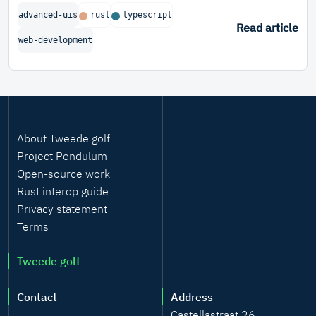
backend and works like a charm.
advanced-uis
rust
typescript
Read article
web-development
About Tweede golf
Project Pendulum
Open-source work
Rust interop guide
Privacy statement
Terms
Tweede golf
Contact
Address
Castellastraat 26